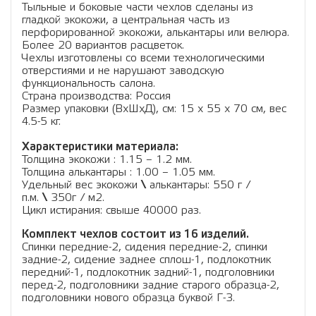
Тыльные и боковые части чехлов сделаны из
гладкой экокожи, а центральная часть из
перфорированной экокожи, алькантары или велюра.
Более 20 вариантов расцветок.
Чехлы изготовлены со всеми технологическими
отверстиями и не нарушают заводскую
функциональность салона.
Страна производства: Россия
Размер упаковки (ВхШхД), см: 15 x 55 x 70 см, вес
4.5-5 кг.
Характеристики материала:
Толщина экокожи : 1.15 – 1.2 мм.
Толщина алькантары : 1.00 – 1.05 мм.
Удельный вес экокожи
\
алькантары: 550 г /
п.м.
\
350г / м2.
Цикл истирания: свыше 40000 раз.
Комплект чехлов состоит из 16 изделий.
Спинки передние-2, сидения передние-2, спинки
задние-2, сидение заднее сплош-1, подлокотник
передний-1, подлокотник задний-1, подголовники
перед-2, подголовники задние старого образца-2,
подголовники нового образца буквой Г-3.