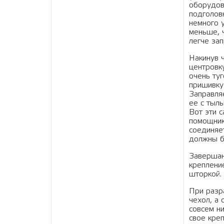
оборудов
подголов
немного 
меньше, 
легче за
Накинув ч
центровку
очень ту
пришивку 
Заправля
ее с тыль
Вот эти 
помощник
соединяе
должны б
Завершаю
крепление
шторкой.
При разр
чехол, а 
совсем ни
свое кре