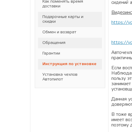
Как поменять время
сидений 
доставки
Видеоинс
Подарочные карты и
скидки
https://
Обмен и возврат
https://
Обращения
Авточехл
Гарантии
практичны
Инструкция по установке
Если восп
Наблюдая
Установка чехлов
пользу эт
Автопилот
занимает
установщ
Данная ус
доверяют
В тоже в
имеет во
поэтому 