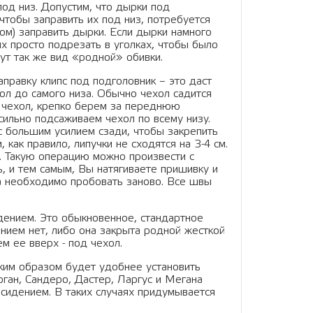
од низ. Допустим, что дырки под
чтобы заправить их под низ, потребуется
ом) заправить дырки. Если дырки намного
х просто подрезать в уголках, чтобы было
ут так же вид «родной» обивки.
аправку клипс под подголовник – это даст
хол до самого низа. Обычно чехол садится
в чехол, крепко берем за переднюю
 сильно подсаживаем чехол по всему низу.
с большим усилием сзади, чтобы закрепить
, как правило, липучки не сходятся на 3-4 см.
м. Такую операцию можно произвести с
, и тем самым, Вы натягиваете пришивку и
да необходимо пробовать заново. Все швы
ением. Это обыкновенное, стандартное
ением нет, либо она закрыта родной жесткой
м ее вверх - под чехол.
аким образом будет удобнее установить
Логан, Сандеро, Дастер, Ларгус и Мегана
 сидением. В таких случаях придумывается