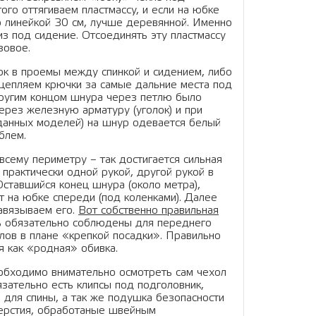
ого оттягиваем пластмассу, и если на юбке
о линейкой 30 см, лучше деревянной. Именно
з под сидение. Отсоединять эту пластмассу
зовое.
к в проемы между спинкой и сидением, либо
- цепляем крючки за самые дальние места под
другим концом шнура через петлю было
ерез железную арматуру (уголок) и при
 данных моделей) на шнур одевается белый
блем.
всему периметру – так достигается сильная
 практически одной рукой, другой рукой в
Оставшийся конец шнура (около метра),
т на юбке спереди (под коленками). Далее
завязываем его.
Вот собственно правильная
ь обязательно соблюдены для переднего
лов в плане «крепкой посадки». Правильно
я как «родная» обивка.
еобходимо внимательно осмотреть сам чехол
язательно есть клипсы под подголовник,
 для спины, а так же подушка безопасности
тверстия, обработаные швейным