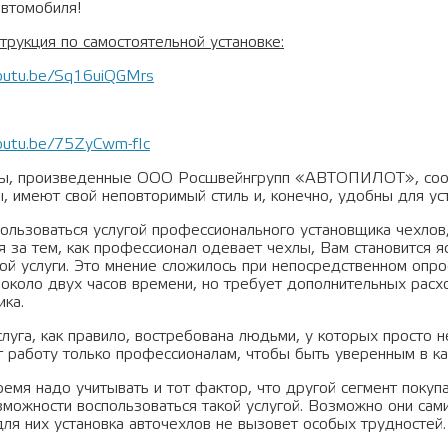
автомобиля!
трукция по самостоятельной установке:
youtu.be/Sq16uiQGMrs
youtu.be/75ZyCwm-fIc
ы, произведенные ООО Росшвейнгрупп «АВТОПИЛОТ», соот
, имеют свой неповторимый стиль и, конечно, удобны для уст
ользоваться услугой профессионального установщика чехлов,
 за тем, как профессионал одевает чехлы, Вам становится я
ой услуги. Это мнение сложилось при непосредственном опро
 около двух часов времени, но требует дополнительных расх
ика.
луга, как правило, востребована людьми, у которых просто н
 работу только профессионалам, чтобы быть уверенным в ка
ремя надо учитывать и тот фактор, что другой сегмент покуп
зможности воспользоваться такой услугой. Возможно они сам
для них установка авточехлов не вызовет особых трудностей.