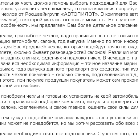
пительная часть должна помочь выбрать подходящий для Вас 
тельно установить весь комплект, то наша компания попробу
и чехлов от Росшвейнгрупп «АВТОПИЛОТ». В комплекте авто
екламки), в которой указаны основные моменты. Но с учетом 
и особенности, мы предлагаем Вам более детальное описание
елом, при выборе чехлов, надо правильно знать не только п
ацию автомобиля, салона, год выпуска. Именно по этой инф
ь для Вас «родные» чехлы, которые подойдут точно по сиде
ляете, сколько бывает разновидностей салонов! Различия мог
и задних спинках, сидениях и подлокотниках. В чемодане, на
азана вся необходимая информация – точное название марки а
зыках, года выпуска данного транспортного средства, тип ку
ость чехлов поименно – сколько спинок, подголовников и т.д
и этого, при покупке продукции покупатель может сам проко
 свой автомобиль.
 приобрели чехлы и готовы их установить на свой автомоби
сти в правильной подборке комплекта, визуально проверить в
салона, креплениями, и самое главное, оценить свои силы для
 тексту идет подробное описание каждого этапа установки а
ии может не понадобится, но мы хотим рассказать обо всех 
елом необходимо снять все подголовники. С учетом того, ч