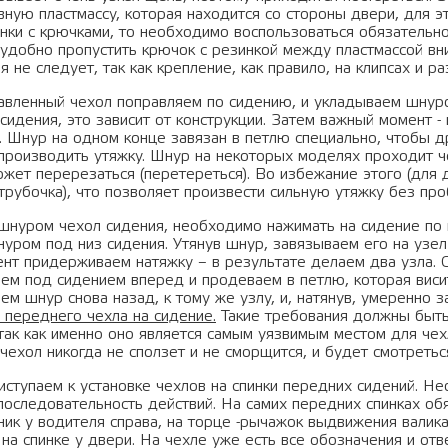
ную пластмассу, которая находится со стороны двери, для эт
инки с крючками, то необходимо воспользоваться обязательн
 удобно пропустить крючок с резинкой между пластмассой вни
я не следует, так как крепление, как правило, на клипсах и ра
авленный чехол поправляем по сидению, и укладываем шнуро
сидения, это зависит от конструкции. Затем важный момент 
. Шнур на одном конце завязан в петлю специально, чтобы 
производить утяжку. Шнур на некоторых моделях проходит ч
ожет перерезаться (перетереться). Во избежание этого (для
трубочка), что позволяет произвести сильную утяжку без про
 шнуром чехол сидения, необходимо нажимать на сидение по 
уром под низ сидения. Утянув шнур, завязываем его на узел
ент придерживаем натяжку – в результате делаем два узла. 
аем под сидением вперед и продеваем в петлю, которая виси
м шнур снова назад, к тому же узлу, и, натянув, умеренно 
 переднего чехла на сидение.
Такие требования должны быт
 так как именно оно является самым уязвимым местом для чех
чехол никогда не сползет и не сморщится, и будет смотретьс
иступаем к установке чехлов на спинки передних сидений. Н
последовательность действий. На самих передних спинках об
ник у водителя справа, на торце -рычажок выдвижения валика
 на спинке у двери. На чехле уже есть все обозначения и о