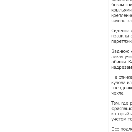
бокам спи
крыльями
креплени
сильно з
Сидение 
правильн
перетяжки
Заднюю с
лекал учи
обивки. К
надрезам
На спинк
кузова ил
звездочко
чехла.
Там, где 
«распашон
который и
учетом то
Все подло