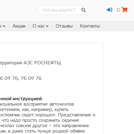
0
Поиск
ы
Акции
О нас
Отзывы
Контакты
 (территория АЗС РОСНЕФТЬ)
06 09 76, 76 09 76
нной инструкцией.
изуальное восприятие авточехлов
етением, как, например, купить
«костюмчик сядет хорошо». Представление о
 что надо просто сохранить сидение
чехлах совсем другое – это направление
ным, и даже стать лучше родной обивки