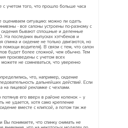
е с учетом того, что прошло больше часа
е оцениваем ситуацию: можно ли одеть
минивэны - все салоны устроены по-разному с
ие сидения бывают сплошные и деленные
0. На последних выпусках хэтчбеков и
 спинка и сидение не только двигаются, но
 помощи водителя). В связи с тем, что салон
хлов будет более сложной, чем обычно. Тем
ия произведены с учетом всех
 можете не сомневаться, что уверенно
пределились, что, например, сидение
следовательность дальнейших действий. Если
на на лицевой рекламке с чехлами.
 потянув его вверх в районе коленок – у
ать не удается, хотя само крепление
сидение вместе с клипсой, а потом так же
ли Вы понимаете, что спинку снимать не
е внимание, что на некоторых моделях по