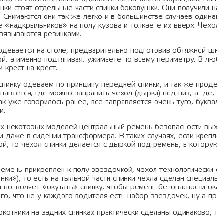
нки стоят отдельные части спинки-боковушки. Они получили н
. Снимаются они так же легко и в большинстве случаев одина
е «надкрыльников» на полу кузова и толкаете их вверх. Чех
авязываются резинками.
одевается на столе, предварительно подготовив обтяжной шн
ой, а именно подтягивая, ужимаете по всему периметру. В л
 крест на крест.
пинку одеваем по принципу передней спинки, и так же проде
тывается, где можно заправить чехол (дырки) под низ, а где,
ак уже говорилось ранее, все заправляется очень туго, буквал
и.
ах некоторых моделей центральный ремень безопасности выхо
и даже в сидении трансформера. В таких случаях, если крепл
й, то чехол спинки делается с дыркой под ремень, в котору
ремень прикреплен к полу звездочкой, чехол технологически 
ки»), то есть на тыльной части спинки чехла сделан специа
 позволяет «окутать» спинку, чтобы ремень безопасности ока
го, что не у каждого водителя есть набор звездочек, ну а п
котники на задних спинках практически сделаны одинаково, т