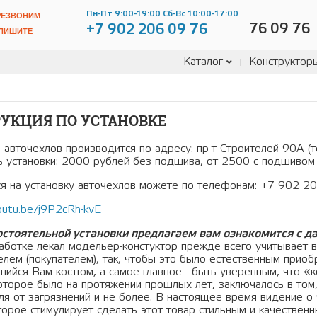
Пн-Пт 9:00-19:00 Сб-Вс 10:00-17:00
РЕЗВОНИМ
76 09 76
+7 902 206 09 76
ПИШИТЕ
Каталог
Конструктор
УКЦИЯ ПО УСТАНОВКЕ
а авточехлов производится по адресу: пр-т Строителей 90А
ь установки: 2000 рублей без подшива, от 2500 с подшивом
ся на установку авточехлов можете по телефонам: +7 902 2
outu.be/j9P2cRh-kvE
стоятельной установки предлагаем вам ознакомится с да
аботке лекал модельер-констуктор прежде всего учитывает в
лем (покупателем), так, чтобы это было естественным приобр
шийся Вам костюм, а самое главное - быть уверенным, что 
которое было на протяжении прошлых лет, заключалось в том,
ля от загрязнений и не более. В настоящее время видение о 
торое стимулирует сделать этот товар стильным и качествен