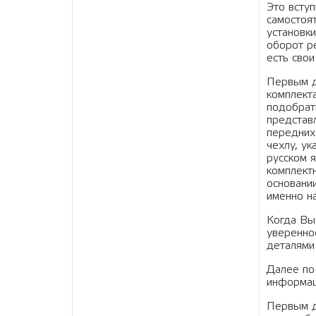
Это всту
самостоя
установк
оборот р
есть сво
Первым д
комплект
подобрат
представ
передних 
чехлу, ук
русском я
комплектн
основани
именно на
Когда Вы
уверенно
деталями 
Далее по
информац
Первым д