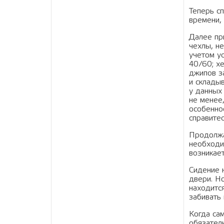
Теперь с
времени,
Далее пр
чехлы, не
учетом у
40/60; х
джипов з
и складыв
у данных 
не менее
особенно
справитес
Продолжа
необходи
возникает
Сидение н
двери. Но
находится
забивать
Когда сам
обязател