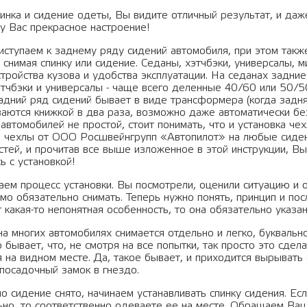
пинка и сидение одеты, Вы видите отличный результат, и даж
 у Вас прекрасное настроение!
иступаем к заднему ряду сидений автомобиля, при этом такж
 снимая спинку или сидение. Седаны, хэтчбэки, универсалы, 
стройства кузова и удобства эксплуатации. На седанах задн
етчбэки и универсалы - чаще всего деленные 40/60 или 50/5
адний ряд сидений бывает в виде трансформера (когда задняя
аются книжкой в два раза, возможно даже автоматически без
автомобилей не простой, стоит понимать, что и установка че
, чехлы от ООО Росшвейнгрупп «Автопилот» на любые сиден
стей, и прочитав все выше изложенное в этой инструкции, Вы
ь с установкой!
ем процесс установки. Вы посмотрели, оценили ситуацию и о
мо обязательно снимать. Теперь нужно понять, принцип и по
 какая-то непонятная особенность, то она обязательно указа
а многих автомобилях снимается отдельно и легко, буквально
 бывает, что, не смотря на все попытки, так просто это сдел
 на видном месте. Да, такое бывает, и приходится вырывать 
 посадочный замок в гнездо.
о сидение снято, начинаем устанавливать спинку сидения. Ес
ьно, то соответственно одеваете ее на месте. Обращаем Ваш