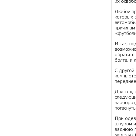
их освоб
Любой пр
которых 
автомоби
причинам
«футболк
И так, п
возможно
обратить
болта, и 
С другой 
компьюте
переднее 
Для тех, 
следующе
наоборот
погаснуть
При одев
шнуром и
заднюю п
моделях 