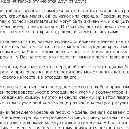
ождения так же отличаются друг от друга.
остой подголовник, снимается путем нажатия на один или ср
есть скрытный маленький рычажок или клавиша. Передние по
лей с полной комплектацией могут быть активными, и они (шт
 – например, электропривод. В таких случаях сам чехол уже 
и» – верх чехла открыт под щель, и крепится липучками.
одголовники сняты, затем визуально оцениваем дальнейшие д
 одеть на месте. Почти на всех моделях передние кресла мо
 внимание на болты: обыкновенные или звездочки, которых 
кресло - у Вас на столе, что позволит намного легче произве
стороны, Вы знаете, что в передней спинке стоит подушка бе
ром, а при неправильном отсоединении может возникнуть ош
кресло на месте, не отсоединяя его.
кто все же решил снять переднее кресло по любым причинам 
й последовательности: отсоединяем клемму аккумулятора и р
, соединили фишку, а потом накинули клемму. При этом ламп
, в этом случае необходимо еще раз снять клемму, в результ
ании переднего кресла на любую модель, сначала одеваем с
 креплении крючков на резинке. Откинув спинку, кладем чехо
ришивку с крючками между спинкой и сидением. В большинств
бывает очень узкая щель, поэтому приходится постараться. 