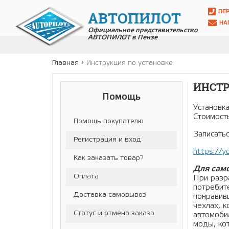
ПЕ
АВТОПИЛОТ
НА
Официальное представительство
АВТОПИЛОТ в Пензе
Главная
Инструкция по установке
ИНСТР
Помощь
Установк
Стоимост
Помощь покупателю
Записать
Регистрация и вход
https://y
Как заказать товар?
Для само
Оплата
При разр
потребите
Доставка самовывоз
понравив
чехлах, 
Статус и отмена заказа
автомоби
моды, ко