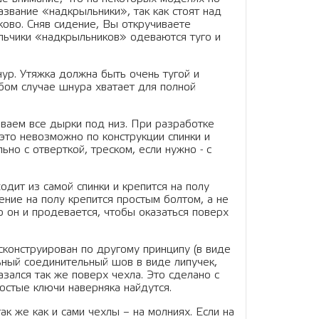
азвание «надкрыльники», так как стоят над
ково. Сняв сидение, Вы откручиваете
ольчики «надкрыльников» одеваются туго и
ур. Утяжка должна быть очень тугой и
юбом случае шнура хватает для полной
ваем все дырки под низ. При разработке
 это невозможно по конструкции спинки и
ьно с отверткой, треском, если нужно - с
дит из самой спинки и крепится на полу
ение на полу крепится простым болтом, а не
ю он и продевается, чтобы оказаться поверх
сконструирован по другому принципу (в виде
льный соединительный шов в виде липучек,
зался так же поверх чехла. Это сделано с
ростые ключи наверняка найдутся.
ак же как и сами чехлы – на молниях. Если на