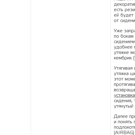
декоратив
есть рез
ей будет
от сидени
Уже запр
по бокам 
сидением
удобнее 
утяжке м
кембрик (
Утягивая
утяжка шн
этот мом
протягив
возвращае
установка
сидения,
утянутый 
Далее пр
и понять 
подлокот
(AIRBAG)