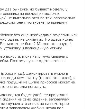
азу два рычажка, но бывают модели, у
дголовники на последних моделях
ыри) не вытаскиваются по технологическим
предусмотрен к установке по принципу
ействия: что еще необходимо открепить или
жно одеть, не снимая их. Но здесь нужно
у Вас может не быть? Можно отвернуть 4
сти установку и полноценную утяжку.
зопасности, и она напрямую связана с
ибка. Поэтому лучше одеть чехлы на
(мороз и т.д.), демонтировать нужно в
ассоединяем фишку (тонкой отверткой), и
очка подушки на щитке приборов может не
ате она должна погаснуть.
идение, так будет удобнее при утяжки
л сидения на само сидение, заправляем
е случаев это легко, но на некоторых
Затем заправляем «юбку» чехла под