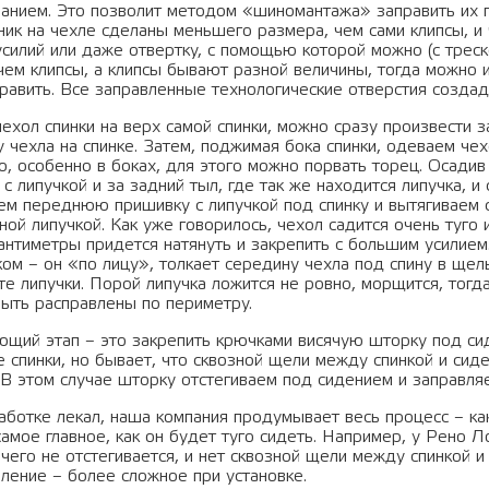
анием. Это позволит методом «шиномантажа» заправить их п
ник на чехле сделаны меньшего размера, чем сами клипсы, и 
усилий или даже отвертку, с помощью которой можно (с треск
чем клипсы, а клипсы бывают разной величины, тогда можно и
править. Все заправленные технологические отверстия создад
ехол спинки на верх самой спинки, можно сразу произвести з
 чехла на спинке. Затем, поджимая бока спинки, одеваем че
го, особенно в боках, для этого можно порвать торец. Осади
с липучкой и за задний тыл, где так же находится липучка, и
ем переднюю пришивку с липучкой под спинку и вытягиваем 
ной липучкой. Как уже говорилось, чехол садится очень туго и
сантиметры придется натянуть и закрепить с большим усилие
ом – он «по лицу», толкает середину чехла под спину в щель
те липучки. Порой липучка ложится не ровно, морщится, тог
ыть расправлены по периметру.
щий этап – это закрепить крючками висячую шторку под сид
 спинки, но бывает, что сквозной щели между спинкой и сид
 В этом случае шторку отстегиваем под сидением и заправляе
аботке лекал, наша компания продумывает весь процесс – к
самое главное, как он будет туго сидеть. Например, у Рено 
чего не отстегивается, и нет сквозной щели между спинкой и
пление – более сложное при установке.