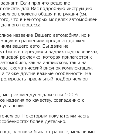
вариант. Если принято решение
ет описать для Вас подробную инструкцию
чехлов вложена общая инструкция (см.
того, что в некоторых моделях автомобилей
 данного процесса.
олное название Вашего автомобиля, но и
ормации и сравнениям продавец должен
ниям вашего авто. Вы даже не
ут быть в передних и задних подголовниках,
 лицевой рекламке, которая прилагается к
втомобиля, как на английском, так и на
зова, схематический рисунок комплектации,
., а также другие важные особенности. На
нтролировать правильный подбор чехлов
ль, мы рекомендуем даже при 100%
се изделия по качеству, совпадению с
 установки.
вточехлов. Некоторым покупателям часть
особенностях более детально.
то подголовники бывают разные, механизмы