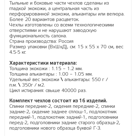
Тыльные и боковые части чехлов сделаны из
гладкой экокожи, а центральная часть из
перфорированной экокожи, алькантары или велюра.
Более 20 вариантов расцветок.
Чехлы изготовлены со всеми технологическими
отверстиями и не нарушают заводскую
функциональность салона.
Страна производства: Россия
Размер упаковки (ВхШхД), см: 15 x 55 x 70 см, вес
4.5-5 кг.
Характеристики материала:
Толщина экокожи : 1.15 – 1.2 мм.
Толщина алькантары : 1.00 – 1.05 мм.
Удельный вес экокожи
\
алькантары: 550 г /
п.м.
\
350г / м2.
Цикл истирания: свыше 40000 раз.
Комплект чехлов состоит из 16 изделий.
Спинки передние-2, сидения передние-2, спинки
задние-2, сидение заднее сплош-1, подлокотник
передний-1, подлокотник задний-1, подголовники
перед-2, подголовники задние старого образца-2,
подголовники нового образца буквой Г-3.