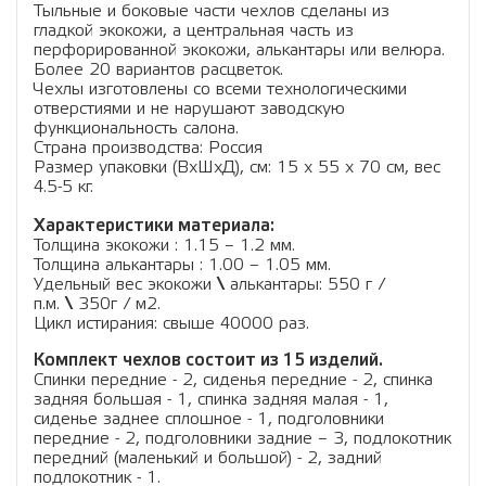
Тыльные и боковые части чехлов сделаны из
гладкой экокожи, а центральная часть из
перфорированной экокожи, алькантары или велюра.
Более 20 вариантов расцветок.
Чехлы изготовлены со всеми технологическими
отверстиями и не нарушают заводскую
функциональность салона.
Страна производства: Россия
Размер упаковки (ВхШхД), см: 15 x 55 x 70 см, вес
4.5-5 кг.
Характеристики материала:
Толщина экокожи : 1.15 – 1.2 мм.
Толщина алькантары : 1.00 – 1.05 мм.
Удельный вес экокожи
\
алькантары: 550 г /
п.м.
\
350г / м2.
Цикл истирания: свыше 40000 раз.
Комплект чехлов состоит из 15 изделий.
Cпинки передние - 2, сиденья передние - 2, спинка
задняя большая - 1, спинка задняя малая - 1,
сиденье заднее сплошное - 1, подголовники
передние - 2, подголовники задние – 3, подлокотник
передний (маленький и большой) - 2, задний
подлокотник - 1.