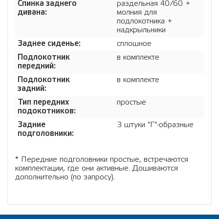
Спинка заднего
раздельная 40/60 +
дивана:
молния для
подлокотника +
надкрыльники
Заднее сиденье:
сплошное
Подлокотник
в комплекте
передний:
Подлокотник
в комплекте
задний:
Тип передних
простые
подокотников:
Задние
3 штуки "Г"-образные
подголовники:
* Передние подголовники простые, встречаются
комплектации, где они активные. Дошиваются
дополнительно (по запросу).